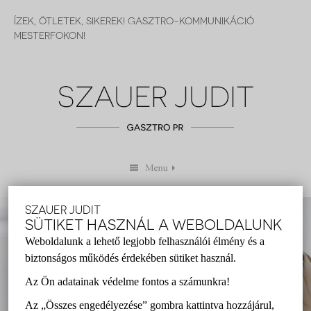
ÍZEK, ÖTLETEK, SIKEREK! GASZTRO-KOMMUNIKÁCIÓ
MESTERFOKON!
ÍZEK, ÖTLETEK, SIKEREK
SZAUER JUDIT
SÜTIKET HASZNÁL A WEBOLDALUNK
ISMERJEN MEG JOBBAN!
Weboldalunk a lehető legjobb felhasználói élmény és a
biztonságos működés érdekében sütiket használ.
RÓLAM
Az Ön adatainak védelme fontos a számunkra!
Az „Összes engedélyezése” gombra kattintva hozzájárul,