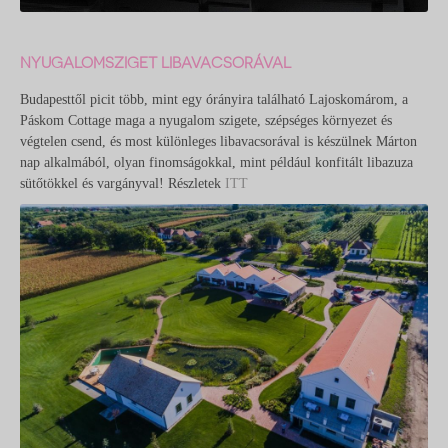
NYUGALOMSZIGET LIBAVACSORÁVAL
Budapesttől picit több, mint egy órányira található Lajoskomárom, a
Páskom Cottage maga a nyugalom szigete, szépséges környezet és
végtelen csend, és most különleges libavacsorával is készülnek Márton
nap alkalmából, olyan finomságokkal, mint például konfitált libazuza
sütőtökkel és vargányval! Részletek
ITT