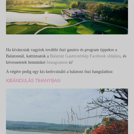
Ha kíváncsiak vagytok további őszi gasztro és program tippekre a
Balatonnál, kattintsatok a
Balatoni Gasztrotérkép Facebook oldalára
, és
kövessetetek bennünket
Instagramon
is!
A végére pedig egy kis kedvcsináló a balatoni őszi hangulathoz:
KIRÁNDULÁS TIHANYBAN