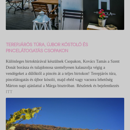
TEREPJÁRÓS TÚRA, ÚJBOR KÓSTOLÓ ÉS
PINCELÁTOGATÁS CSOPAKON
Különleges birtoktúrával készülnek Csopakon, Kovács Tamás a Szent
Donát borásza és tulajdonosa személyesen kalauzolja végig a
vendégeket a dűlőktől a pincén át a teljes birtokon! Terepjárós túra,
pincelátogatás és újbor kósoló, majd ebéd vagy vacsora lehetőség
Márton napi ajánlattal a Márga bisztróban. Részletek és bejelentkezés
ITT