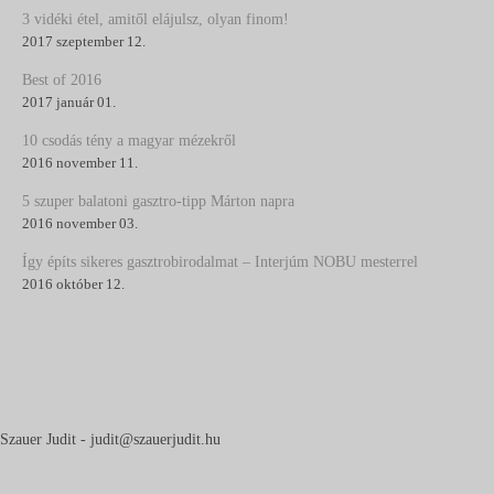
3 vidéki étel, amitől elájulsz, olyan finom!
2017 szeptember 12.
Best of 2016
2017 január 01.
10 csodás tény a magyar mézekről
2016 november 11.
5 szuper balatoni gasztro-tipp Márton napra
2016 november 03.
Így építs sikeres gasztrobirodalmat – Interjúm NOBU mesterrel
2016 október 12.
Szauer Judit - judit@szauerjudit.hu