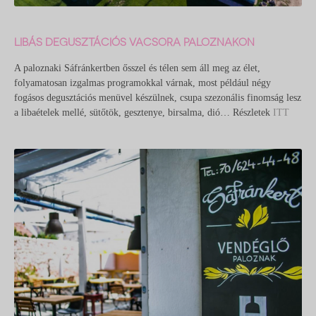
LIBÁS DEGUSZTÁCIÓS VACSORA PALOZNAKON
A paloznaki Sáfránkertben ősszel és télen sem áll meg az élet,
folyamatosan izgalmas programokkal várnak, most például négy
fogásos degusztációs menüvel készülnek, csupa szezonális finomság lesz
a libaételek mellé, sütőtök, gesztenye, birsalma, dió… Részletek
ITT