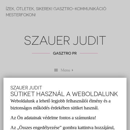
ÍZEK, ÖTLETEK, SIKEREK! GASZTRO-KOMMUNIKÁCIÓ
MESTERFOKON!
SZAUER JUDIT
5 SZUPER BALATONI GASZTRO-
SÜTIKET HASZNÁL A WEBOLDALUNK
TIPP MÁRTON NAPRA
Weboldalunk a lehető legjobb felhasználói élmény és a
biztonságos működés érdekében sütiket használ.
Szauer Judit
2016 november 03.
Az Ön adatainak védelme fontos a számunkra!
Az „Összes engedélyezése” gombra kattintva hozzájárul,