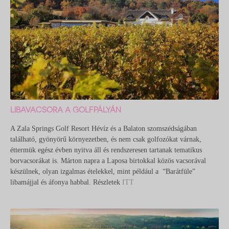
LIBAVACSORA A GOLFPÁLYÁN
A Zala Springs Golf Resort Hévíz és a Balaton szomszédságában
található, gyönyörű környezetben, és nem csak golfozókat várnak,
éttermük egész évben nyitva áll és rendszeresen tartanak tematikus
borvacsorákat is. Márton napra a Laposa birtokkal közös vacsorával
készülnek, olyan izgalmas ételekkel, mint például a “Barátfüle”
libamájjal és áfonya habbal. Részletek
ITT