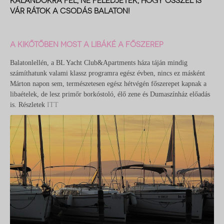
KALANDOKRA FEL, NE FELEDJÉTEK, HOGY ŐSSZEL IS
VÁR RÁTOK A CSODÁS BALATON!
A KIKŐTŐBEN MOST A LIBÁKÉ A FŐSZEREP
Balatonlellén, a BL Yacht Club&Apartments háza táján mindig
számíthatunk valami klassz programra egész évben, nincs ez másként
Márton napon sem, természetesen egész hétvégén főszerepet kapnak a
libaételek, de lesz primőr borkóstoló, élő zene és Dumaszínház előadás
is. Részletek
ITT