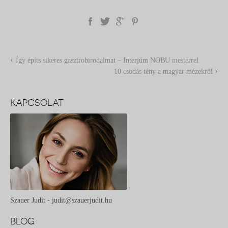
‹
Így építs sikeres gasztrobirodalmat – Interjúm NOBU mesterrel
›
10 csodás tény a magyar mézekről
KAPCSOLAT
Szauer Judit - judit@szauerjudit.hu
BLOG