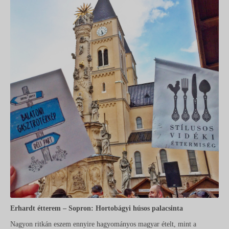
Erhardt étterem – Sopron: Hortobágyi húsos palacsinta
Nagyon ritkán eszem ennyire hagyományos magyar ételt, mint a