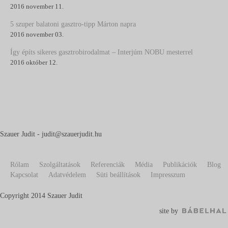
2016 november 11.
5 szuper balatoni gasztro-tipp Márton napra
2016 november 03.
Így építs sikeres gasztrobirodalmat – Interjúm NOBU mesterrel
2016 október 12.
Szauer Judit - judit@szauerjudit.hu
Rólam
Szolgáltatások
Referenciák
Média
Publikációk
Blog
Kapcsolat
Adatvédelem
Süti beállítások
Impresszum
Copyright 2014 Szauer Judit
site by