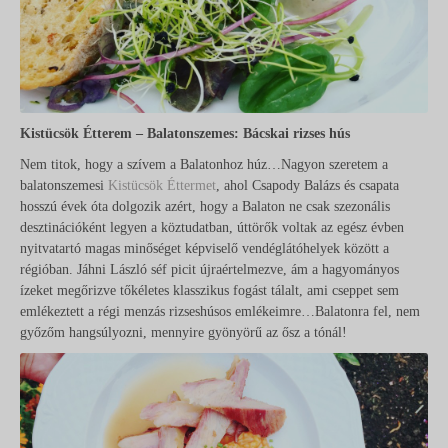
Kistücsök Étterem – Balatonszemes: Bácskai rizses hús
Nem titok, hogy a szívem a Balatonhoz húz…Nagyon szeretem a
balatonszemesi
Kistücsök Éttermet
, ahol Csapody Balázs és csapata
hosszú évek óta dolgozik azért, hogy a Balaton ne csak szezonális
desztinációként legyen a köztudatban, úttörők voltak az egész évben
nyitvatartó magas minőséget képviselő vendéglátóhelyek között a
régióban. Jáhni László séf picit újraértelmezve, ám a hagyományos
ízeket megőrizve tőkéletes klasszikus fogást tálalt, ami cseppet sem
emlékeztett a régi menzás rizseshúsos emlékeimre…Balatonra fel, nem
győzőm hangsúlyozni, mennyire gyönyörű az ősz a tónál!