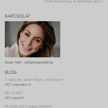
›
Ezeket kóstold meg, ha Krakkóban jársz!
KAPCSOLAT
Szauer Judit - judit@szauerjudit.hu
BLOG
3 vidéki étel, amitől elájulsz, olyan finom!
2017 szeptember 12.
Best of 2016
2017 január 01.
10 csodás tény a magyar mézekről