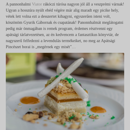
A pannonhalmi
Viator
rákóczi túrósa nagyon jól áll a veszprémi várnak!
Ugyan a hosszúra nyúlt ebéd végére már alig maradt egy picike hely,
vétek lett volna ezt a desszertet kihagyni, egyszerűen isteni volt,
köszönöm Gyurik Gábornak és csapatának! Panonnhalmát meglátogatni
pedig már önmagában is remek program, érdemes résztvenni egy
apátsági tárlatvezetésen, az én kedvencem a fantasztikus könyvtár, de
nagyszerű felfedezni a levendulás termékeiket, no meg az Apátsági
Pincészet borai is „megérnek egy misét”…