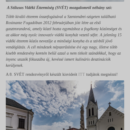
A Stílusos Vidéki Éttermiség (SVÉT) mozgalomról néhány szó:
Több kiváló étterem összefogásával a Szentendrei-szigeten található
Rosinante Fogadóban 2012 februárjában jött létre az első
gasztrorandevú, amely közel hozta egymáshoz a fogékony közönséget és
az akkor még nyolc innovatív vidéki konyhát vezető séfet. A jelenleg 15
vidéki étterem közös nevezője a minőségi konyha és a szívből jövő
vendéglátás. A cél mindezek népszerűsítése évi egy nagy, illetve több
kisebb rendezvény keretén belül azzal a nem titkolt szándékkal, hogy az
ínyenc utazók fókuszába új, kevéssé ismert kulináris desztinációk
kerüljenek.
A 8. SVÉT rendezvényről készült kisvideót
ITT
tudjátok megnézni!