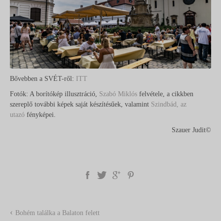
Bővebben a SVÉT-ről:
ITT
Fotók: A borítókép illusztráció,
Szabó Miklós
felvétele, a cikkben
szereplő további képek saját készítésűek, valamint
Szindbád, az
utazó
fényképei.
Szauer Judit
©
‹
Bohém találka a Balaton felett