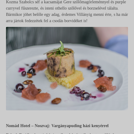
Kozma Szabolcs séf a kacsamájat Gere szőlőmagörleménnyel és purple
curryvel fűszerezte, és isteni othello szőlővel és borzselével tálalta.
Bármikor jöhet belőle egy adag, érdemes Villányig menni érte, s ha már
arra jártok fedezzétek fel a csodás borvidéket is!
Nomád Hotel – Noszvaj: Vargányapuding házi kenyérrel