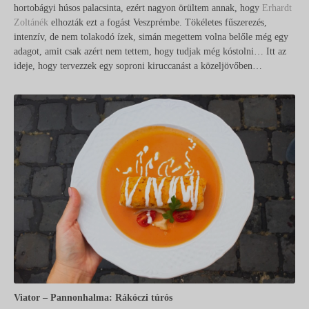
hortobágyi húsos palacsinta, ezért nagyon örültem annak, hogy
Erhardt
Zoltánék
elhozták ezt a fogást Veszprémbe. Tökéletes fűszerezés,
intenzív, de nem tolakodó ízek, simán megettem volna belőle még egy
adagot, amit csak azért nem tettem, hogy tudjak még kóstolni… Itt az
ideje, hogy tervezzek egy soproni kiruccanást a közeljövőben…
Viator – Pannonhalma: Rákóczi túrós