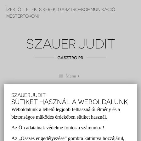
ÍZEK, ÖTLETEK, SIKEREK! GASZTRO-KOMMUNIKÁCIÓ
MESTERFOKON!
SZAUER JUDIT
5 VIDÉKI ÉTTEREM, AHOVÁ MÉG
SÜTIKET HASZNÁL A WEBOLDALUNK
ŐSSZEL EL KELL MENNED
Weboldalunk a lehető legjobb felhasználói élmény és a
biztonságos működés érdekében sütiket használ.
Szauer Judit
2016 szeptember 13.
Az Ön adatainak védelme fontos a számunkra!
Balatoni Gasztrotérkép
,
Erhardt étterem
,
gasztro pr
,
Az „Összes engedélyezése” gombra kattintva hozzájárul,