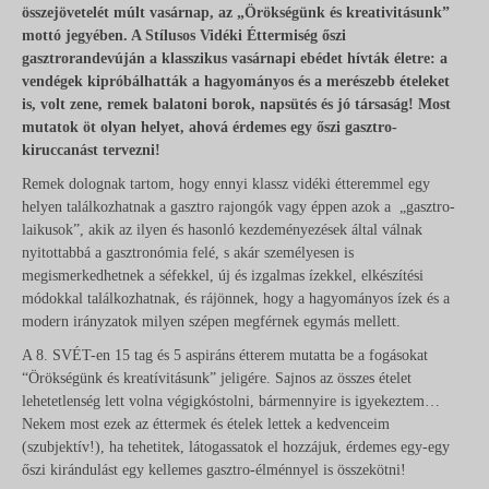
összejövetelét múlt vasárnap, az „Ö
rökségünk és kreativitásunk”
mottó jegyében.
A Stílusos Vidéki Éttermiség őszi
gasztrorandevúján a klasszikus vasárnapi ebédet hívták életre:
a
vendégek kipróbálhatták a hagyományos és a merészebb ételeket
is, volt zene, remek balatoni borok, napsütés és jó társaság! Most
mutatok öt olyan helyet, ahová érdemes egy őszi gasztro-
kiruccanást tervezni!
Remek dolognak tartom, hogy ennyi klassz vidéki étteremmel egy
helyen találkozhatnak a gasztro rajongók vagy éppen azok a „gasztro-
laikusok”, akik az ilyen és hasonló kezdeményezések által válnak
nyitottabbá a gasztronómia felé, s akár személyesen is
megismerkedhetnek a séfekkel, új és izgalmas ízekkel, elkészítési
módokkal találkozhatnak, és rájönnek, hogy a hagyományos ízek és a
modern irányzatok milyen szépen megférnek egymás mellett.
A 8. SVÉT-en 15 tag és 5 aspiráns étterem mutatta be a fogásokat
“Örökségünk és kreatívitásunk” jeligére. Sajnos az összes ételet
lehetetlenség lett volna végigkóstolni, bármennyire is igyekeztem…
Nekem most ezek az éttermek és ételek lettek a kedvenceim
(szubjektív!), ha tehetitek, látogassatok el hozzájuk, érdemes egy-egy
őszi kirándulást egy kellemes gasztro-élménnyel is összekötni!