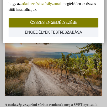
gasztronómia
,
Kistücsök étterem
,
Mandula étterem
,
Nomád
hogy az
adatkezelési szabályzatnak
megfelelően az összes
Hotel
,
séfek
,
Svét
,
Szauer Judit
,
Viator
,
Vidéki éttermek
sütit használhatjuk.
ÖSSZES ENGEDÉLYEZÉSE
ENGEDÉLYEK TESTRESZABÁSA
A csodaszép veszprémi várban rendezték meg a SVÉT nyolcadik