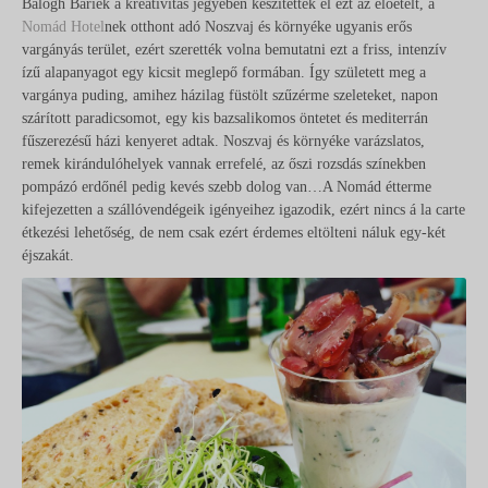
Balogh Bariék a kreativítás jegyében készítették el ezt az előételt, a
Nomád Hotel
nek otthont adó Noszvaj és környéke ugyanis erős
vargányás terület, ezért szerették volna bemutatni ezt a friss, intenzív
ízű alapanyagot egy kicsit meglepő formában. Így született meg a
vargánya puding, amihez házilag füstölt szűzérme szeleteket, napon
szárított paradicsomot, egy kis bazsalikomos öntetet és mediterrán
fűszerezésű házi kenyeret adtak. Noszvaj és környéke varázslatos,
remek kirándulóhelyek vannak errefelé, az őszi rozsdás színekben
pompázó erdőnél pedig kevés szebb dolog van…A Nomád étterme
kifejezetten a szállóvendégeik igényeihez igazodik, ezért nincs á la carte
étkezési lehetőség, de nem csak ezért érdemes eltölteni náluk egy-két
éjszakát.