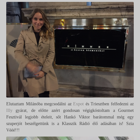
Elutaztam Milánóba megcsodálni az
Expot
és Triesztben felfedezni az
Illy
gyárat, de előtte azért gondosan végigkóstoltam a Gourmet
Fesztivál legjobb ételeit, sőt Hankó Viktor barátommal még egy
szuperjót beszélgettünk is a Klasszik Rádió élő adásában is! Szia
Vééé!!!