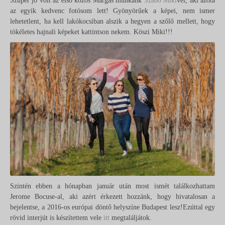
Szuper jó volt az első közös Márgás munkánk
Szabó Miki
vel, aki azóta
az egyik kedvenc fotósom lett! Gyönyörűek a képei, nem ismer
lehetetlent, ha kell lakókocsiban alszik a hegyen a szőlő mellett, hogy
tökéletes hajnali képeket kattintson nekem. Köszi Miki!!!
Szintén ebben a hónapban január után most ismét találkozhattam
Jerome Bocuse-al, aki azért érkezett hozzánk, hogy hivatalosan a
bejelentse, a 2016-os európai döntő helyszíne Budapest lesz!Ezúttal egy
rövid interjút is készítettem vele
itt
megtaláljátok.