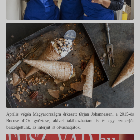
Április végén Magyarországra érkezett Ørjan Johannessen, a 2015-ös
Bocuse d’Or győztese, akivel találkozhattam is és egy szuperjót
beszélgettünk, az interjút
itt
olvashatjátok.