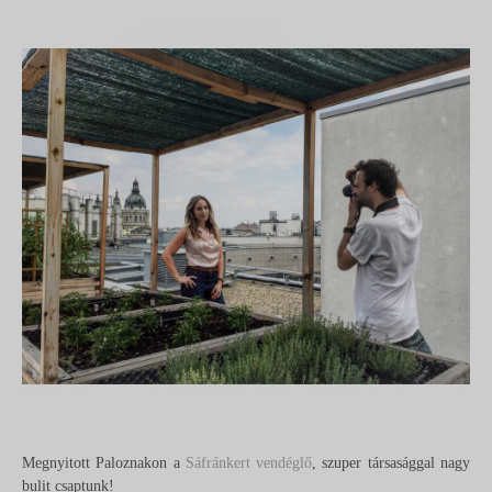
Megnyitott Paloznakon a
Sáfránkert vendéglő
, szuper társasággal nagy
bulit csaptunk!