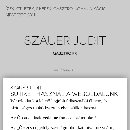
ÍZEK, ÖTLETEK, SIKEREK! GASZTRO-KOMMUNIKÁCIÓ
MESTERFOKON!
SZAUER JUDIT
BEST OF 2015
SÜTIKET HASZNÁL A WEBOLDALUNK
Weboldalunk a lehető legjobb felhasználói élmény és a
biztonságos működés érdekében sütiket használ.
Szauer Judit
2016 január 01.
Az Ön adatainak védelme fontos a számunkra!
Az „Összes engedélyezése” gombra kattintva hozzájárul,