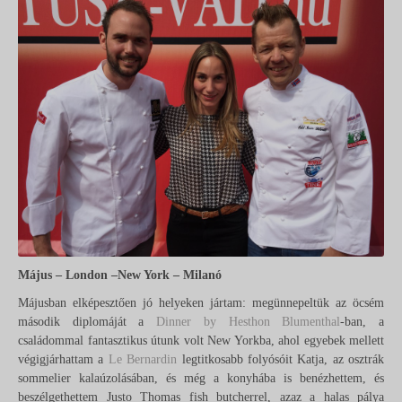
Május – London –New York – Milanó
Májusban elképesztően jó helyeken jártam: megünnepeltük az öcsém
második diplomáját a
Dinner by Hesthon Blumenthal
-ban, a
családommal fantasztikus útunk volt New Yorkba, ahol egyebek mellett
végigjárhattam a
Le Bernardin
legtitkosabb folyósóit Katja, az osztrák
sommelier kalaúzolásában, és még a konyhába is benézhettem, és
beszélgethettem Justo Thomas fish butcherrel, azaz a halas pálya