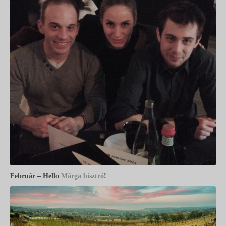
Február – Hello
Márga bisztró
!