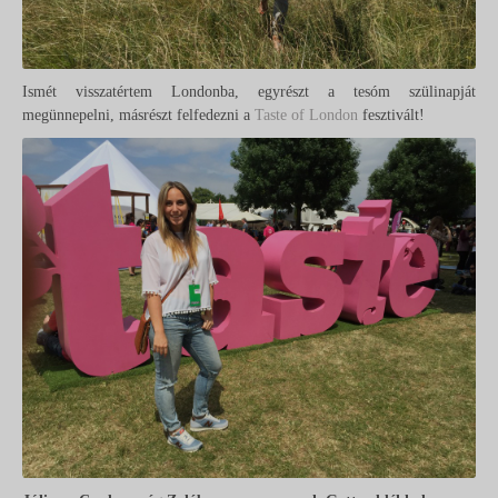
Ismét visszatértem Londonba, egyrészt a tesóm szülinapját
megünnepelni, másrészt felfedezni a
Taste of London
fesztivált!