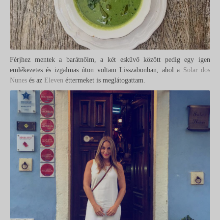
Férjhez mentek a barátnőim, a két esküvő között pedig egy igen
emlékezetes és izgalmas úton voltam Lisszabonban, ahol a
Solar dos
Nunes
és az
Eleven
éttermeket is meglátogattam.