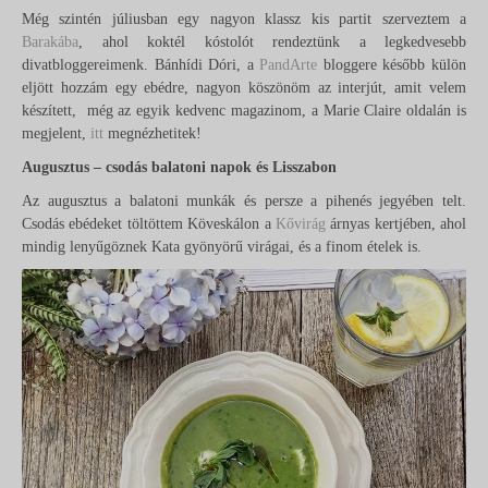
Még szintén júliusban egy nagyon klassz kis partit szerveztem a
Barakába
, ahol koktél kóstolót rendeztünk a legkedvesebb
divatbloggereimenk. Bánhídi Dóri, a
PandArte
bloggere később külön
eljött hozzám egy ebédre, nagyon köszönöm az interjút, amit velem
készített, még az egyik kedvenc magazinom, a Marie Claire oldalán is
megjelent,
itt
megnézhetitek!
Augusztus – csodás balatoni napok és Lisszabon
Az augusztus a balatoni munkák és persze a pihenés jegyében telt.
Csodás ebédeket töltöttem Köveskálon a
Kővirág
árnyas kertjében, ahol
mindig lenyűgöznek Kata gyönyörű virágai, és a finom ételek is.