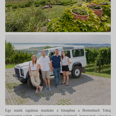
Egy másik izgalmas munkám a hónapban a Breitenbach Tokaj
pincészettel zajlott, csodás napsütésben fotóztunk, bemutattuk a borokat