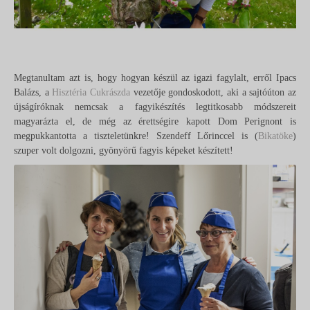
Megtanultam azt is, hogy hogyan készül az igazi fagylalt, erről Ipacs
Balázs, a
Hisztéria Cukrászda
vezetője gondoskodott, aki a sajtóúton az
újságíróknak nemcsak a fagyikészítés legtitkosabb módszereit
magyarázta el, de még az érettségire kapott Dom Perignont is
megpukkantotta a tiszteletünkre! Szendeff Lőrinccel is (
Bikatöke
)
szuper volt dolgozni, gyönyörű fagyis képeket készített!