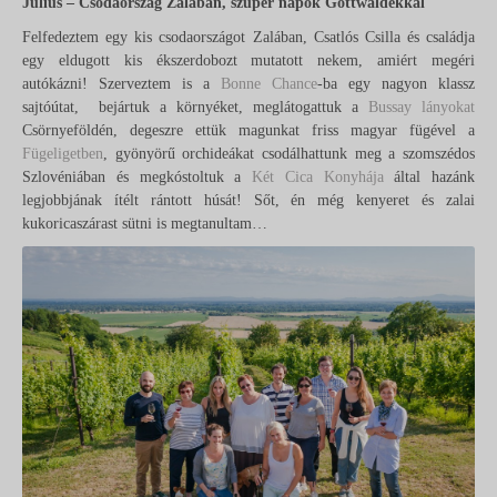
Július – Csodaország Zalában, szuper napok Gottwaldékkal
Felfedeztem egy kis csodaországot Zalában, Csatlós Csilla és családja
egy eldugott kis ékszerdobozt mutatott nekem, amiért megéri
autókázni! Szerveztem is a
Bonne Chance
-ba egy nagyon klassz
sajtóútat, bejártuk a környéket, meglátogattuk a
Bussay lányokat
Csörnyeföldén, degeszre ettük magunkat friss magyar fügével a
Fügeligetben
, gyönyörű orchideákat csodálhattunk meg a szomszédos
Szlovéniában és megkóstoltuk a
Két Cica Konyhája
által hazánk
legjobbjának ítélt rántott húsát! Sőt, én még kenyeret és zalai
kukoricaszárast sütni is megtanultam…