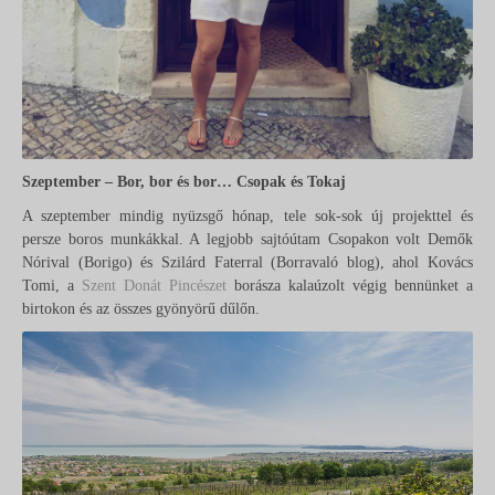
Szeptember – Bor, bor és bor… Csopak és Tokaj
A szeptember mindig nyüzsgő hónap, tele sok-sok új projekttel és
persze boros munkákkal. A legjobb sajtóútam Csopakon volt Demők
Nórival (Borigo) és Szilárd Faterral (Borravaló blog), ahol Kovács
Tomi, a
Szent Donát Pincészet
borásza kalaúzolt végig bennünket a
birtokon és az összes gyönyörű dűlőn.