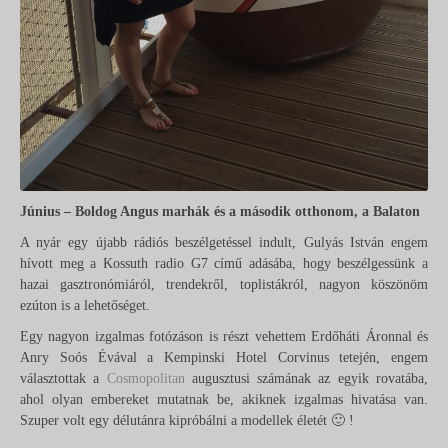
Június – Boldog Angus marhák és a második otthonom, a Balaton
A nyár egy újabb rádiós beszélgetéssel indult, Gulyás István engem
hívott meg a Kossuth radio G7 című adásába, hogy beszélgessünk a
hazai gasztronómiáról, trendekről, toplistákról, nagyon köszönöm
ezúton is a lehetőséget.
Egy nagyon izgalmas fotózáson is részt vehettem Erdőháti Áronnal és
Anry Soós Évával a Kempinski Hotel Corvinus tetején, engem
választottak a
Cosmopolitan
augusztusi számának az egyik rovatába,
ahol olyan embereket mutatnak be, akiknek izgalmas hivatása van.
Szuper volt egy délutánra kipróbálni a modellek életét 🙂 !