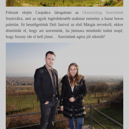
Február elején Csopakra látogattam az
Olaszrizling Szerintünk
fesztiválra, ami az egyik legérdekesebb szakmai esemény a hazai boros
palettán. Itt beszélgettünk Deli Janival az első Márgás tervekről, ekkor
döntöttük el, hogy azt szeretnénk, ha júniusra mindenki tudná majd,
hogy bizony ide el kell jönni… Szerintünk egész jól sikerült!