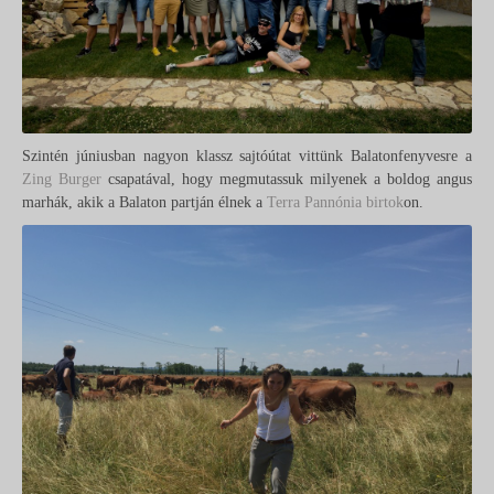
Szintén júniusban nagyon klassz sajtóútat vittünk Balatonfenyvesre a
Zing Burger
csapatával, hogy megmutassuk milyenek a boldog angus
marhák, akik a Balaton partján élnek a
Terra Pannónia birtok
on.