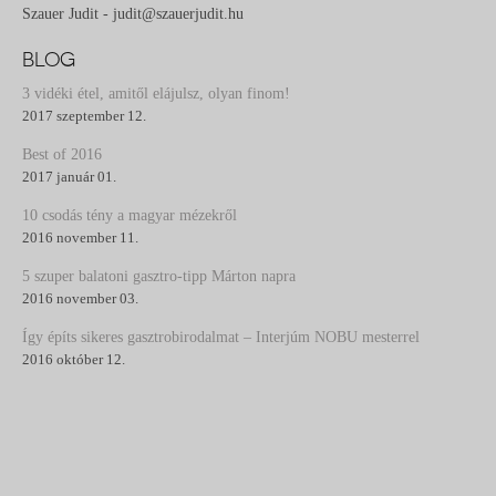
Szauer Judit - judit@szauerjudit.hu
BLOG
3 vidéki étel, amitől elájulsz, olyan finom!
2017 szeptember 12.
Best of 2016
2017 január 01.
10 csodás tény a magyar mézekről
2016 november 11.
5 szuper balatoni gasztro-tipp Márton napra
2016 november 03.
Így építs sikeres gasztrobirodalmat – Interjúm NOBU mesterrel
2016 október 12.