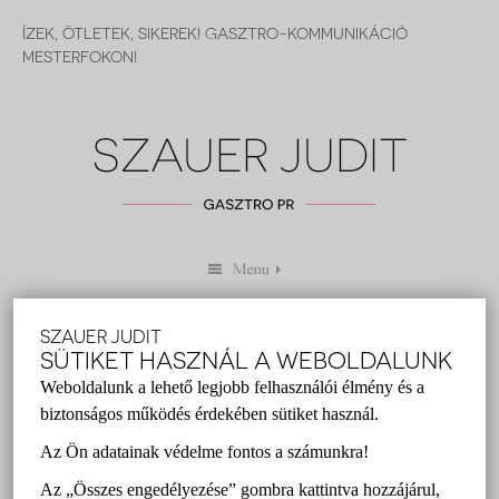
ÍZEK, ÖTLETEK, SIKEREK! GASZTRO-KOMMUNIKÁCIÓ
MESTERFOKON!
SZAUER JUDIT
3 VIDÉKI ÉTEL, AMITŐL ELÁJULSZ,
SÜTIKET HASZNÁL A WEBOLDALUNK
OLYAN FINOM!
Weboldalunk a lehető legjobb felhasználói élmény és a
biztonságos működés érdekében sütiket használ.
Szauer Judit
2017 szeptember 12.
Az Ön adatainak védelme fontos a számunkra!
gasztro pr
,
gasztronómia
,
Svét
,
Szauer Judit
,
vidéki
Az „Összes engedélyezése” gombra kattintva hozzájárul,