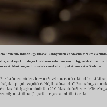
zlök Veletek, inkább egy kicsivel könnyedebb és édesebb vizekre evezünk
, ahol egy különleges kóstoláson vehettem részt. Higgyétek el, nem is o
kelni őket. Most megosztom veletek azokat a tippeket, amiket a Stühmer
t. Egyáltalán nem mindegy hogyan végezzük, ne essünk neki mohón a tábláknak
halljuk, tapintjuk, szagoljuk és ízleljük „áldozatunkat”. Fontos, hogy a csokol
zért a kóstolóhelységben körülbelül a 20 C fokos hőmérséklet az ideális. Ahogy
semmilyen más illattal (Pl. parfüm, cigaretta, erős illatú ételek).