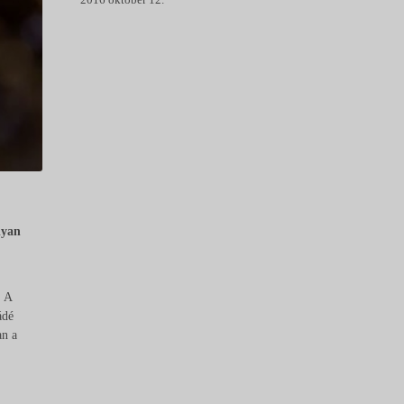
.
lyan
. A
ádé
an a