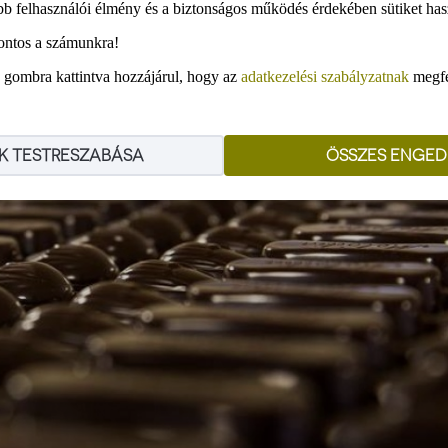
bb felhasználói élmény és a biztonságos működés érdekében sütiket has
ontos a számunkra!
gombra kattintva hozzájárul, hogy az
adatkezelési szabályzatnak
megfel
K TESTRESZABÁSA
ÖSSZES ENGED