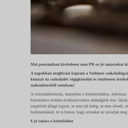
Mai posztomban kivételesen nem PR-os jó tanácsokat kö
A napokban meghívást kaptam a Stühmer csokoládégyárba
könnyű tíz csokoládét végigkóstolni és részletesen érté
szakembereitől tanultam!
A csokoládékóstolás, hasonlóan a borkóstoláshoz, művésze
kóstoláshoz minden érzékszervünkre szükségünk lesz: látjuk, 
megfelelő állagú legyen, se nem túl hideg, se nem olvadt, e
borkóstolásnál, itt is fontos, hogy orrunkat ne zavarjuk meg 
6 jó tanács a kóstoláshoz