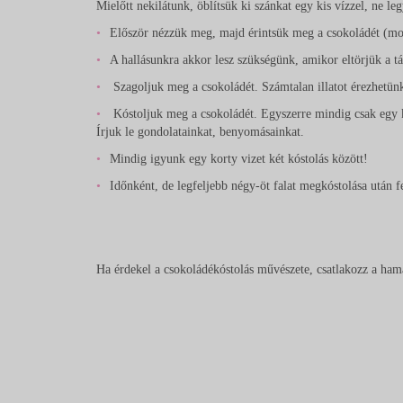
Mielőtt nekilátunk, öblítsük ki szánkat egy kis vízzel, ne l
Először nézzük meg, majd érintsük meg a csokoládét (mo
A hallásunkra akkor lesz szükségünk, amikor eltörjük a tá
Szagoljuk meg a csokoládét. Számtalan illatot érezhetünk
Kóstoljuk meg a csokoládét. Egyszerre mindig csak egy ki
Írjuk le gondolatainkat, benyomásainkat.
Mindig igyunk egy korty vizet két kóstolás között!
Időnként, de legfeljebb négy-öt falat megkóstolása után fe
Ha érdekel a csokoládékóstolás művészete, csatlakozz a ha