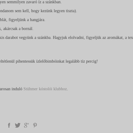
egyen semmilyen zavaró íz a szánkban.
ndanom sem kell, hogy kezünk legyen tiszta).
blát, figyeljünk a hangjára.
, akárcsak a bornál.
s darabot vegyünk a szánkba. Hagyjuk elolvadni, figyeljük az aromákat, a text
ltétlenül pihentessük ízlelőbimbóinkat legalább tíz percig!
marosan induló
Stühmer kóstolói klubhoz
.