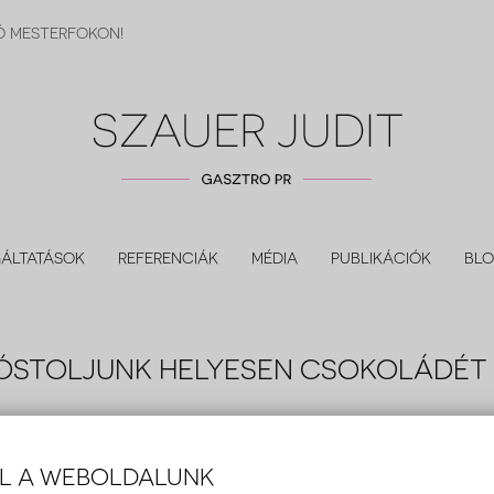
IÓ MESTERFOKON!
ÁLTATÁSOK
REFERENCIÁK
MÉDIA
PUBLIKÁCIÓK
BL
 KÓSTOLJUNK HELYESEN CSOKOLÁDÉT
er 05.
csokoládé
,
csokoládékóstoló
,
gasztro pr
,
Szauer Judit
ÁL A WEBOLDALUNK