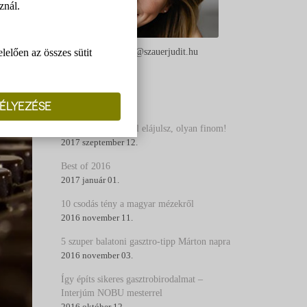
znál.
elően az összes sütit
Szauer Judit - judit@szauerjudit.hu
ÉLYEZÉSE
BLOG
3 vidéki étel, amitől elájulsz, olyan finom!
2017 szeptember 12.
Best of 2016
2017 január 01.
10 csodás tény a magyar mézekről
2016 november 11.
5 szuper balatoni gasztro-tipp Márton napra
2016 november 03.
Így építs sikeres gasztrobirodalmat –
Interjúm NOBU mesterrel
2016 október 12.