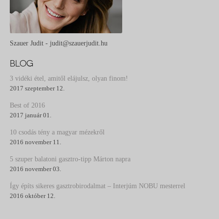
Szauer Judit - judit@szauerjudit.hu
BLOG
3 vidéki étel, amitől elájulsz, olyan finom!
2017 szeptember 12.
Best of 2016
2017 január 01.
10 csodás tény a magyar mézekről
2016 november 11.
5 szuper balatoni gasztro-tipp Márton napra
2016 november 03.
Így építs sikeres gasztrobirodalmat – Interjúm NOBU mesterrel
2016 október 12.