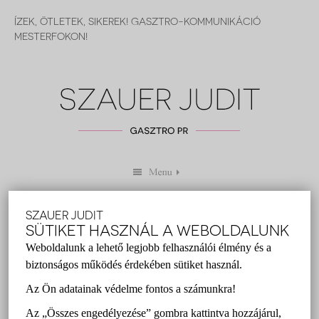
ÍZEK, ÖTLETEK, SIKEREK! GASZTRO-KOMMUNIKÁCIÓ
MESTERFOKON!
SZAUER JUDIT
3 TIPP, HOGY HOGYAN LEHETÜNK
SÜTIKET HASZNÁL A WEBOLDALUNK
ÉRDEKESEK A SAJTÓ SZÁMÁRA
Weboldalunk a lehető legjobb felhasználói élmény és a
biztonságos működés érdekében sütiket használ.
Szauer Judit
2014 július 08.
Az Ön adatainak védelme fontos a számunkra!
gasztro pr
,
PR
,
pr tippek
,
sajtó
,
Szauer Judit
Az „Összes engedélyezése” gombra kattintva hozzájárul,