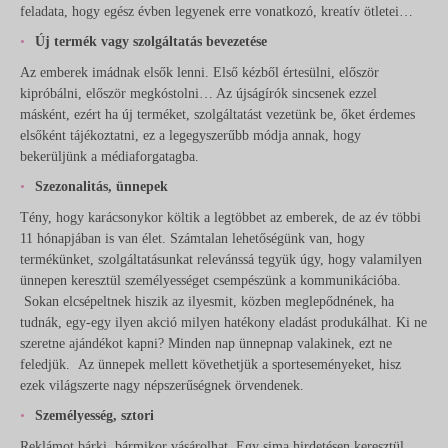
feladata, hogy egész évben legyenek erre vonatkozó, kreatív ötletei…
Új termék vagy szolgáltatás bevezetése
Az emberek imádnak elsők lenni. Első kézből értesülni, először
kipróbálni, először megkóstolni… Az újságírók sincsenek ezzel
másként, ezért ha új terméket, szolgáltatást vezetünk be, őket érdemes
elsőként tájékoztatni, ez a legegyszerűbb módja annak, hogy
bekerüljünk a médiaforgatagba.
Szezonalitás, ünnepek
Tény, hogy karácsonykor költik a legtöbbet az emberek, de az év többi
11 hónapjában is van élet. Számtalan lehetőségünk van, hogy
termékünket, szolgáltatásunkat relevánssá tegyük úgy, hogy valamilyen
ünnepen keresztül személyességet csempészünk a kommunikációba.
Sokan elcsépeltnek hiszik az ilyesmit, közben meglepődnének, ha
tudnák, egy-egy ilyen akció milyen hatékony eladást produkálhat. Ki ne
szeretne ajándékot kapni? Minden nap ünnepnap valakinek, ezt ne
feledjük. Az ünnepek mellett követhetjük a sporteseményeket, hisz
ezek világszerte nagy népszerűségnek örvendenek.
Személyesség, sztori
Reklámot bárki, bármikor vásárolhat. Egy sima hirdetésen keresztül