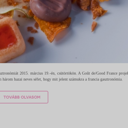
sztronómiát 2015. március 19.-én, csütörtökön. A Goût de/Good France projek
 három hazai neves séfet, hogy mit jelent számukra a francia gasztronómia.
TOVÁBB OLVASOM