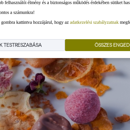
bb felhasználói élmény és a biztonságos működés érdekében sütiket has
ontos a számunkra!
gombra kattintva hozzájárul, hogy az
adatkezelési szabályzatnak
megfel
K TESTRESZABÁSA
ÖSSZES ENGED