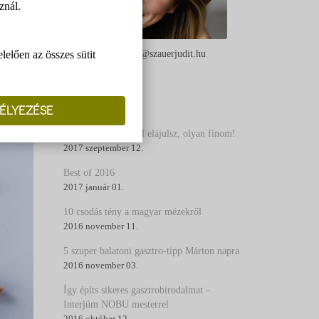
znál.
elően az összes sütit
Szauer Judit - judit@szauerjudit.hu
ÉLYEZÉSE
BLOG
3 vidéki étel, amitől elájulsz, olyan finom!
2017 szeptember 12.
Best of 2016
2017 január 01.
10 csodás tény a magyar mézekről
2016 november 11.
5 szuper balatoni gasztro-tipp Márton napra
2016 november 03.
Így építs sikeres gasztrobirodalmat –
Interjúm NOBU mesterrel
2016 október 12.