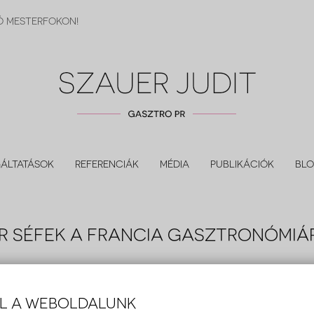
IÓ MESTERFOKON!
ÁLTATÁSOK
REFERENCIÁK
MÉDIA
PUBLIKÁCIÓK
BL
R SÉFEK A FRANCIA GASZTRONÓMIÁ
er Judit
2015 március 16.
r
,
gasztronómia
,
Good France
,
Goût de France
,
PR
,
séf
,
séfek
,
Szauer Judit
ÁL A WEBOLDALUNK