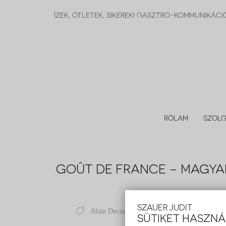
ÍZEK, ÖTLETEK, SIKEREK! GASZTRO-KOMMUNIKÁC
RÓLAM
SZOLG
GOÛT DE FRANCE – MAGYA
Szau
SZAUER JUDIT
Alain Ducasse
,
francia gasztronómia
,
gasztro p
SÜTIKET HASZN