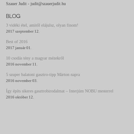
Szauer Judit - judit@szauerjudit.hu
BLOG
3 vidéki étel, amitől elájulsz, olyan finom!
2017 szeptember 12.
Best of 2016
2017 január 01.
10 csodás tény a magyar mézekről
2016 november 11.
5 szuper balatoni gasztro-tipp Márton napra
2016 november 03.
Így építs sikeres gasztrobirodalmat – Interjúm NOBU mesterrel
2016 október 12.