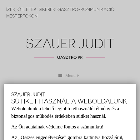
ÍZEK, ÖTLETEK, SIKEREK! GASZTRO-KOMMUNIKÁCIÓ
MESTERFOKON!
SZAUER JUDIT
EZEKET KÓSTOLD MEG, HA
SÜTIKET HASZNÁL A WEBOLDALUNK
KRAKKÓBAN JÁRSZ!
Weboldalunk a lehető legjobb felhasználói élmény és a
biztonságos működés érdekében sütiket használ.
Szauer Judit
2016 szeptember 16.
Az Ön adatainak védelme fontos a számunkra!
gasztro pr
,
Krakkó
,
lengyel gasztronómia
,
Szauer Judit
Az „Összes engedélyezése” gombra kattintva hozzájárul,