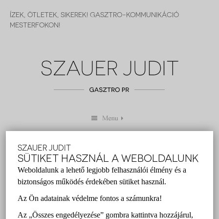
ÍZEK, ÖTLETEK, SIKEREK! GASZTRO-KOMMUNIKÁCIÓ
MESTERFOKON!
SZAUER JUDIT
EZEKET KÓSTOLD MEG, HA
SÜTIKET HASZNÁL A WEBOLDALUNK
KRAKKÓBAN JÁRSZ!
Weboldalunk a lehető legjobb felhasználói élmény és a
biztonságos működés érdekében sütiket használ.
Szauer Judit
2016 szeptember 16.
Az Ön adatainak védelme fontos a számunkra!
gasztro pr
,
Krakkó
,
lengyel gasztronómia
,
Szauer Judit
Az „Összes engedélyezése” gombra kattintva hozzájárul,