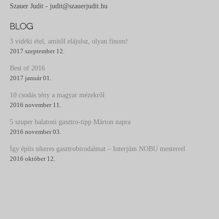
Szauer Judit - judit@szauerjudit.hu
BLOG
3 vidéki étel, amitől elájulsz, olyan finom!
2017 szeptember 12.
Best of 2016
2017 január 01.
10 csodás tény a magyar mézekről
2016 november 11.
5 szuper balatoni gasztro-tipp Márton napra
2016 november 03.
Így építs sikeres gasztrobirodalmat – Interjúm NOBU mesterrel
2016 október 12.