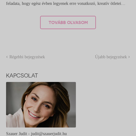
feladata, hogy egész évben legyenek erre vonatkozó, kreatív ötletei…
TOVÁBB OLVASOM
‹
›
Régebbi bejegyzések
Újabb bejegyzések
KAPCSOLAT
Szauer Judit - judit@szauerjudit.hu