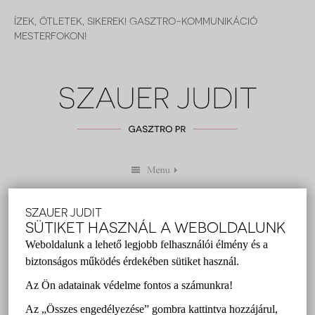
ÍZEK, ÖTLETEK, SIKEREK! GASZTRO-KOMMUNIKÁCIÓ
MESTERFOKON!
SZAUER JUDIT
3 TIPP, HOGY HOGYAN LEHETÜNK
SÜTIKET HASZNÁL A WEBOLDALUNK
ÉRDEKESEK A SAJTÓ SZÁMÁRA
Weboldalunk a lehető legjobb felhasználói élmény és a
biztonságos működés érdekében sütiket használ.
Szauer Judit
2014 július 08.
Az Ön adatainak védelme fontos a számunkra!
gasztro pr
,
PR
,
pr tippek
,
sajtó
,
Szauer Judit
Az „Összes engedélyezése” gombra kattintva hozzájárul,