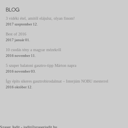
BLOG
3 vidéki étel, amitől elájulsz, olyan finom!
2017 szeptember 12.
Best of 2016
2017 január 01.
10 csodás tény a magyar mézekről
2016 november 11.
5 szuper balatoni gasztro-tipp Márton napra
2016 november 03.
Így építs sikeres gasztrobirodalmat – Interjúm NOBU mesterrel
2016 október 12.
Szauer Judit - judit@szauerjudit.hu